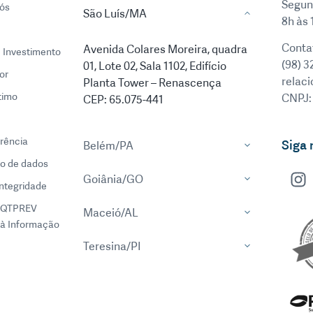
Segun
ós
São Luís/MA
8h às 
Conta
Avenida Colares Moreira, quadra
e Investimento
(98) 3
01, Lote 02, Sala 1102, Edifício
or
relac
Planta Tower – Renascença
timo
CNPJ:
CEP: 65.075-441
rência
Siga 
Belém/PA
o de dados
Goiânia/GO
integridade
EQTPREV
Maceió/AL
à Informação
Teresina/PI