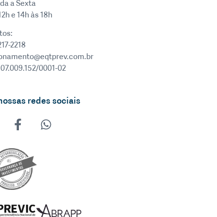
da a Sexta
12h e 14h às 18h
tos:
217-2218
ionamento@eqtprev.com.br
 07.009.152/0001-02
nossas redes sociais