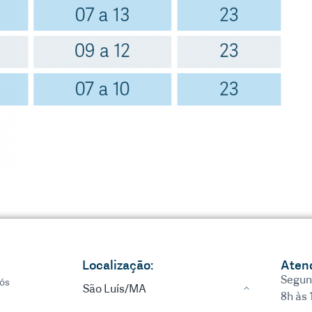
Localização:
Aten
Segun
ós
São Luís/MA
8h às 