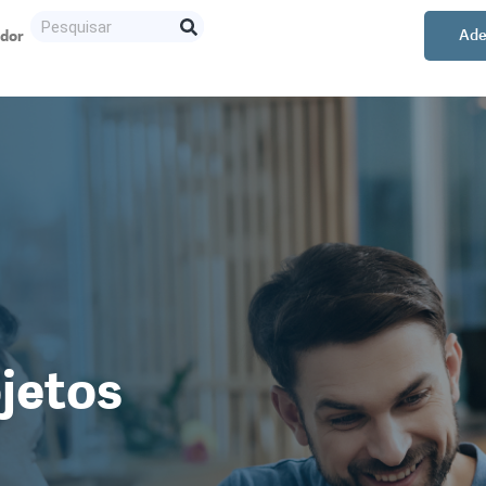
ador
Ade
ojetos