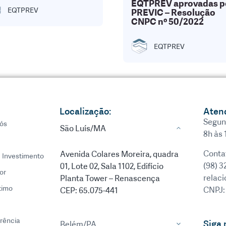
EQTPREV aprovadas p
EQTPREV
PREVIC – Resolução
CNPC nº 50/2022
EQTPREV
Localização:
Aten
Segun
ós
São Luís/MA
8h às 
Conta
Avenida Colares Moreira, quadra
e Investimento
(98) 3
01, Lote 02, Sala 1102, Edifício
or
relac
Planta Tower – Renascença
timo
CNPJ:
CEP: 65.075-441
rência
Siga 
Belém/PA