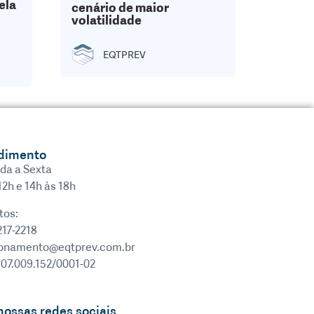
ela
cenário de maior
volatilidade
EQTPREV
dimento
da a Sexta
12h e 14h às 18h
tos:
217-2218
ionamento@eqtprev.com.br
 07.009.152/0001-02
nossas redes sociais