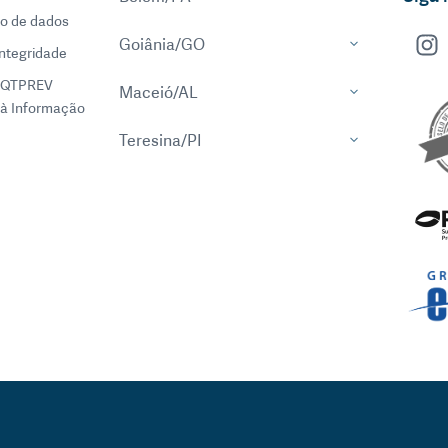
o de dados
Goiânia/GO
integridade
EQTPREV
Maceió/AL
à Informação
Teresina/PI