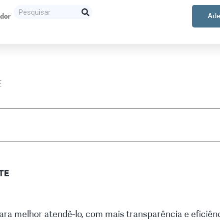
ador
Ade
E
TE
ra melhor atendê-lo, com mais transparência e eficiênc