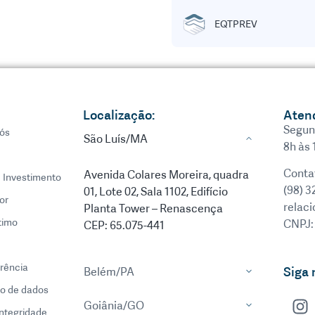
EQTPREV
Localização:
Aten
Segun
ós
São Luís/MA
8h às 
Conta
Avenida Colares Moreira, quadra
e Investimento
(98) 3
01, Lote 02, Sala 1102, Edifício
or
relac
Planta Tower – Renascença
timo
CNPJ:
CEP: 65.075-441
rência
Siga 
Belém/PA
o de dados
Goiânia/GO
integridade