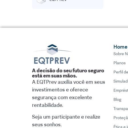
Home
Sobre N
Planos
A decisão do seu futuro seguro
Perfil d
está em suas mãos.
A EQTPrev auxilia você em seus
Simulad
investimentos e oferece
Emprés
segurança com excelente
Blog
rentabilidade.
Transpa
Seja um participante e realize
Proteçã
seus sonhos.
Ética e 