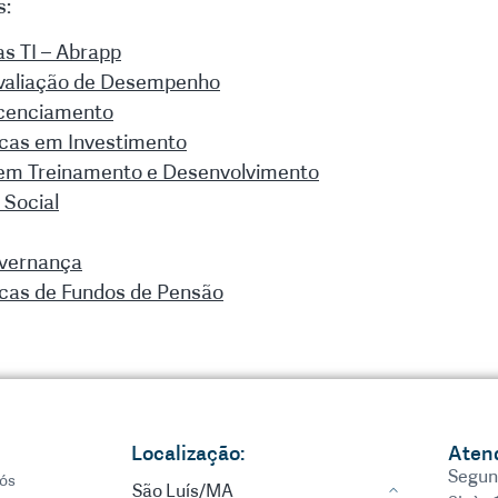
s:
s TI – Abrapp
Avaliação de Desempenho
icenciamento
icas em Investimento
 em Treinamento e Desenvolvimento
 Social
overnança
icas de Fundos de Pensão
Localização:
Aten
Segun
ós
São Luís/MA