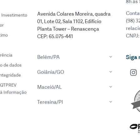
8h às 
Conta
Avenida Colares Moreira, quadra
e Investimento
(98) 3
01, Lote 02, Sala 1102, Edifício
or
relac
Planta Tower – Renascença
timo
CNPJ:
CEP: 65.075-441
rência
Siga 
Belém/PA
o de dados
Goiânia/GO
integridade
EQTPREV
Maceió/AL
à Informação
Teresina/PI