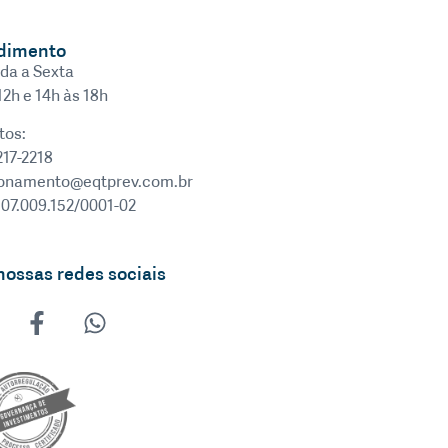
dimento
da a Sexta
12h e 14h às 18h
tos:
217-2218
ionamento@eqtprev.com.br
 07.009.152/0001-02
nossas redes sociais