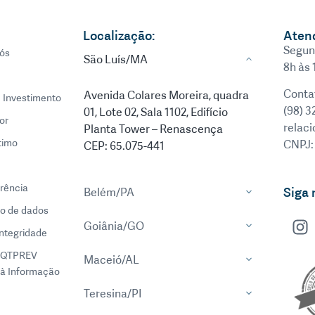
Localização:
Aten
Segun
ós
São Luís/MA
8h às 
Conta
Avenida Colares Moreira, quadra
e Investimento
(98) 3
01, Lote 02, Sala 1102, Edifício
or
relac
Planta Tower – Renascença
timo
CNPJ:
CEP: 65.075-441
rência
Siga 
Belém/PA
o de dados
Goiânia/GO
integridade
EQTPREV
Maceió/AL
à Informação
Teresina/PI