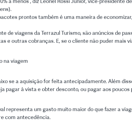
0% a menos”, diz Leonel Rossi Júnior, vice-presidente d
ens).
 pacotes prontos também é uma maneira de economizar, 
te de viagens da Terrazul Turismo, são anúncios de pa
as e outras cobranças. E, se o cliente não puder mais v
o na viagem
ixo se a aquisição for feita antecipadamente. Além dis
eja pagar à vista e obter desconto, ou pagar aos poucos
val representa um gasto muito maior do que fazer a vi
re com antecedência.