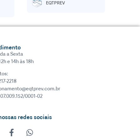
EQTPREV
dimento
da a Sexta
12h e 14h às 18h
tos:
217-2218
ionamento@eqtprev.com.br
 07.009.152/0001-02
nossas redes sociais