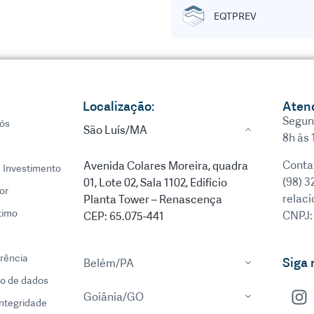
EQTPREV
Localização:
Aten
Segun
ós
São Luís/MA
8h às 
Conta
Avenida Colares Moreira, quadra
e Investimento
(98) 3
01, Lote 02, Sala 1102, Edifício
or
relac
Planta Tower – Renascença
timo
CNPJ:
CEP: 65.075-441
rência
Siga 
Belém/PA
o de dados
Goiânia/GO
integridade