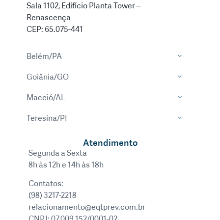
Sala 1102, Edifício Planta Tower –
Renascença
CEP: 65.075-441
Belém/PA
Goiânia/GO
Maceió/AL
Teresina/PI
Atendimento
Segunda a Sexta
8h às 12h e 14h às 18h
Contatos:
(98) 3217-2218
relacionamento@eqtprev.com.br
CNPJ: 07.009.152/0001-02